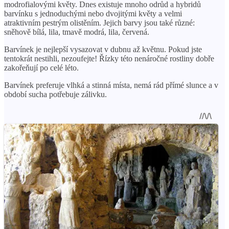
modrofialovými květy. Dnes existuje mnoho odrůd a hybridů
barvínku s jednoduchými nebo dvojitými květy a velmi
atraktivním pestrým olistěním. Jejich barvy jsou také různé:
sněhově bílá, lila, tmavě modrá, lila, červená.
Barvínek je nejlepší vysazovat v dubnu až květnu. Pokud jste
tentokrát nestihli, nezoufejte! Řízky této nenáročné rostliny dobře
zakořeňují po celé léto.
Barvínek preferuje vlhká a stinná místa, nemá rád přímé slunce a v
období sucha potřebuje zálivku.