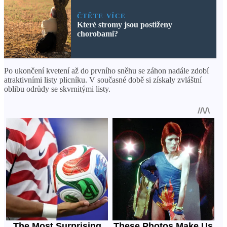
ČTĚTE VÍCE
Které stromy jsou postiženy
chorobami?
Po ukončení kvetení až do prvního sněhu se záhon nadále zdobí
atraktivními listy plicníku. V současné době si získaly zvláštní
oblibu odrůdy se skvrnitými listy.