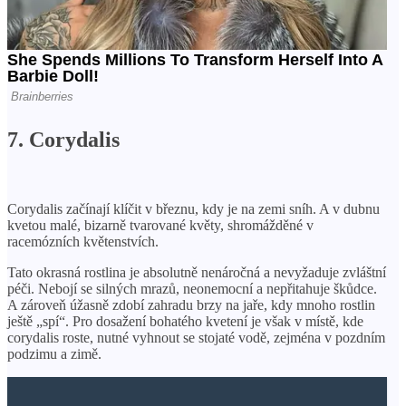
7. Corydalis
Corydalis začínají klíčit v březnu, kdy je na zemi sníh. A v dubnu
kvetou malé, bizarně tvarované květy, shromážděné v
racemózních květenstvích.
Tato okrasná rostlina je absolutně nenáročná a nevyžaduje zvláštní
péči. Nebojí se silných mrazů, neonemocní a nepřitahuje škůdce.
A zároveň úžasně zdobí zahradu brzy na jaře, kdy mnoho rostlin
ještě „spí“. Pro dosažení bohatého kvetení je však v místě, kde
corydalis roste, nutné vyhnout se stojaté vodě, zejména v pozdním
podzimu a zimě.