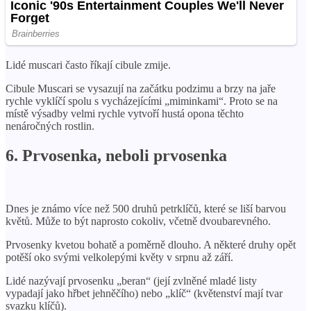
Lidé muscari často říkají cibule zmije.
Cibule Muscari se vysazují na začátku podzimu a brzy na jaře
rychle vyklíčí spolu s vycházejícími „miminkami“. Proto se na
místě výsadby velmi rychle vytvoří hustá opona těchto
nenáročných rostlin.
6. Prvosenka, neboli prvosenka
Dnes je známo více než 500 druhů petrklíčů, které se liší barvou
květů. Může to být naprosto cokoliv, včetně dvoubarevného.
Prvosenky kvetou bohatě a poměrně dlouho. A některé druhy opět
potěší oko svými velkolepými květy v srpnu až září.
Lidé nazývají prvosenku „beran“ (její zvlněné mladé listy
vypadají jako hřbet jehněčího) nebo „klíč“ (květenství mají tvar
svazku klíčů).