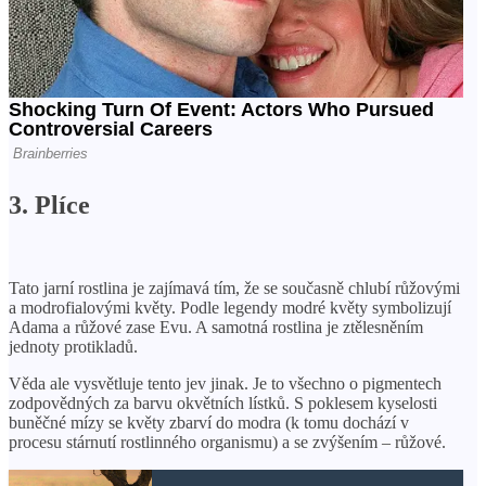
3. Plíce
Tato jarní rostlina je zajímavá tím, že se současně chlubí růžovými
a modrofialovými květy. Podle legendy modré květy symbolizují
Adama a růžové zase Evu. A samotná rostlina je ztělesněním
jednoty protikladů.
Věda ale vysvětluje tento jev jinak. Je to všechno o pigmentech
zodpovědných za barvu okvětních lístků. S poklesem kyselosti
buněčné mízy se květy zbarví do modra (k tomu dochází v
procesu stárnutí rostlinného organismu) a se zvýšením – růžové.