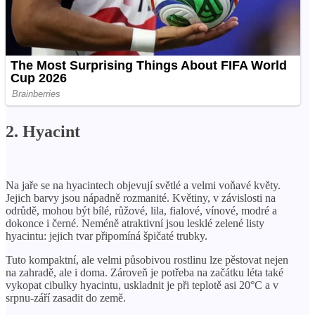
2. Hyacint
Na jaře se na hyacintech objevují světlé a velmi voňavé květy.
Jejich barvy jsou nápadně rozmanité. Květiny, v závislosti na
odrůdě, mohou být bílé, růžové, lila, fialové, vínové, modré a
dokonce i černé. Neméně atraktivní jsou lesklé zelené listy
hyacintu: jejich tvar připomíná špičaté trubky.
Tuto kompaktní, ale velmi působivou rostlinu lze pěstovat nejen
na zahradě, ale i doma. Zároveň je potřeba na začátku léta také
vykopat cibulky hyacintu, uskladnit je při teplotě asi 20°C a v
srpnu-září zasadit do země.