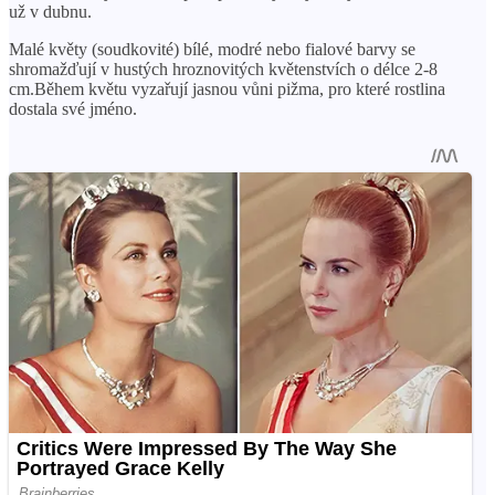
už v dubnu.
Malé květy (soudkovité) bílé, modré nebo fialové barvy se
shromažďují v hustých hroznovitých květenstvích o délce 2-8
cm.Během květu vyzařují jasnou vůni pižma, pro které rostlina
dostala své jméno.