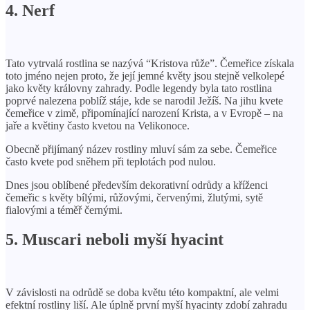
4. Nerf
Tato vytrvalá rostlina se nazývá “Kristova růže”. Čemeřice získala
toto jméno nejen proto, že její jemné květy jsou stejně velkolepé
jako květy královny zahrady. Podle legendy byla tato rostlina
poprvé nalezena poblíž stáje, kde se narodil Ježíš. Na jihu kvete
čemeřice v zimě, připomínající narození Krista, a v Evropě – na
jaře a květiny často kvetou na Velikonoce.
Obecně přijímaný název rostliny mluví sám za sebe. Čemeřice
často kvete pod sněhem při teplotách pod nulou.
Dnes jsou oblíbené především dekorativní odrůdy a kříženci
čemeřic s květy bílými, růžovými, červenými, žlutými, sytě
fialovými a téměř černými.
5. Muscari neboli myší hyacint
V závislosti na odrůdě se doba květu této kompaktní, ale velmi
efektní rostliny liší. Ale úplně první myší hyacinty zdobí zahradu