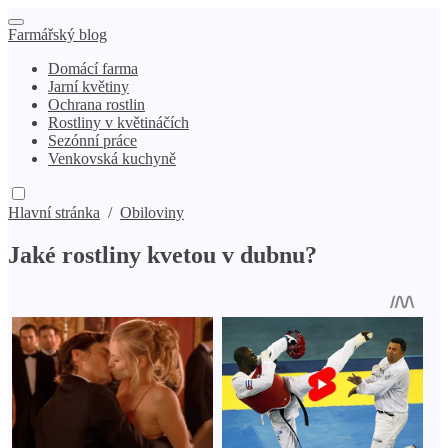
Farmářský blog
Domácí farma
Jarní květiny
Ochrana rostlin
Rostliny v květináčích
Sezónní práce
Venkovská kuchyně
Hlavní stránka
/
Obiloviny
Jaké rostliny kvetou v dubnu?