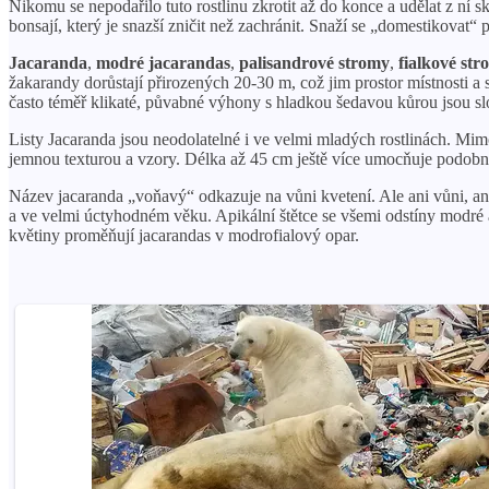
Nikomu se nepodařilo tuto rostlinu zkrotit až do konce a udělat z ní 
bonsají, který je snazší zničit než zachránit. Snaží se „domestikovat“
Jacaranda
,
modré jacarandas
,
palisandrové stromy
,
fialkové st
žakarandy dorůstají přirozených 20-30 m, což jim prostor místnosti a s
často téměř klikaté, půvabné výhony s hladkou šedavou kůrou jsou slož
Listy Jacaranda jsou neodolatelné i ve velmi mladých rostlinách. Mim
jemnou texturou a vzory. Délka až 45 cm ještě více umocňuje podobno
Název jacaranda „voňavý“ odkazuje na vůni kvetení. Ale ani vůni, ani
a ve velmi úctyhodném věku. Apikální štětce se všemi odstíny modré a
květiny proměňují jacarandas v modrofialový opar.