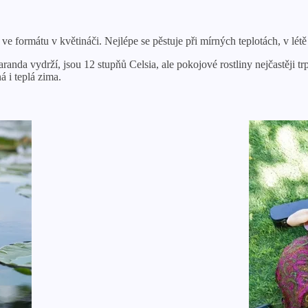
e formátu v květináči. Nejlépe se pěstuje při mírných teplotách, v lét
caranda vydrží, jsou 12 stupňů Celsia, ale pokojové rostliny nejčastěji
á i teplá zima.