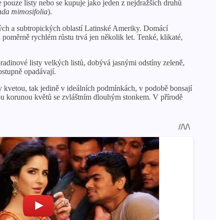
e pouze listy nebo se kupuje jako jeden z nejdražších druhů
nda mimosifolia
).
kých a subtropických oblastí Latinské Ameriky. Domácí
 poměrně rychlém růstu trvá jen několik let. Tenké, klikaté,
adinové listy velkých listů, dobývá jasnými odstíny zeleně,
ostupně opadávají.
y kvetou, tak jedině v ideálních podmínkách, v podobě bonsají
istou korunou květů se zvláštním dlouhým stonkem. V přírodě