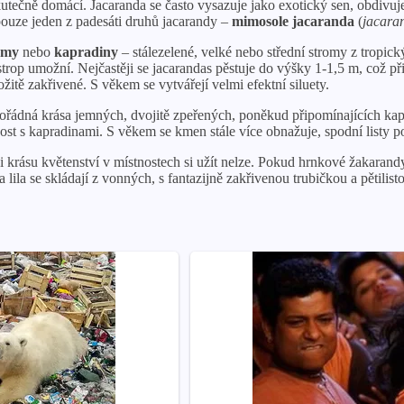
skutečně domácí. Jacaranda se často vysazuje jako exotický sen, obdivuj
 pouze jeden z padesáti druhů jacarandy –
mimosole jacaranda
(
jacara
romy
nebo
kapradiny
– stálezelené, velké nebo střední stromy z tropic
trop umožní. Nejčastěji se jacarandas pěstuje do výšky 1-1,5 m, což při
itě zakřivené. S věkem se vytvářejí velmi efektní siluety.
ořádná krása jemných, dvojitě zpeřených, poněkud připomínajících kapr
st s kapradinami. S věkem se kmen stále více obnažuje, spodní listy p
 krásu květenství v místnostech si užít nelze. Pokud hrnkové žakarand
 lila se skládají z vonných, s fantazijně zakřivenou trubičkou a pětil