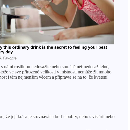
 s námi rostlinou nedosažitelného snu. Téměř nedosažitelné,
rotože ve své přirozené velikosti v místnosti nemůže žít mnoho
ost i těm nejmenším věcem a připravte se na to, že kvetení
, že její krása je srovnávána buď s bobry, nebo s vistárií nebo