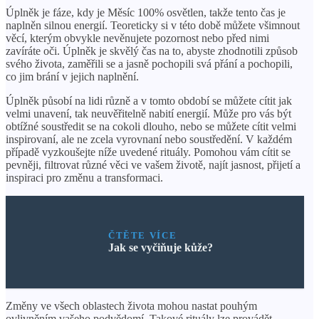
Úplněk je fáze, kdy je Měsíc 100% osvětlen, takže tento čas je
naplněn silnou energií. Teoreticky si v této době můžete všimnout
věcí, kterým obvykle nevěnujete pozornost nebo před nimi
zavíráte oči. Úplněk je skvělý čas na to, abyste zhodnotili způsob
svého života, zaměřili se a jasně pochopili svá přání a pochopili,
co jim brání v jejich naplnění.
Úplněk působí na lidi různě a v tomto období se můžete cítit jak
velmi unavení, tak neuvěřitelně nabití energií. Může pro vás být
obtížné soustředit se na cokoli dlouho, nebo se můžete cítit velmi
inspirovaní, ale ne zcela vyrovnaní nebo soustředění. V každém
případě vyzkoušejte níže uvedené rituály. Pomohou vám cítit se
pevněji, filtrovat různé věci ve vašem životě, najít jasnost, přijetí a
inspiraci pro změnu a transformaci.
ČTĚTE VÍCE
Jak se vyčiňuje kůže?
Změny ve všech oblastech života mohou nastat pouhým
ovlivněním vašeho podvědomí. Takové rituály lze provádět