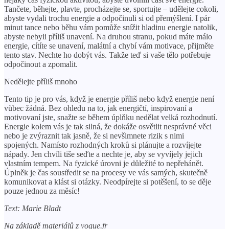
Tančete, běhejte, plavte, procházejte se, sportujte – udělejte cokoli,
abyste vydali trochu energie a odpočinuli si od přemýšlení. I pár
minut tance nebo běhu vám pomůže snížit hladinu energie natolik,
abyste nebyli příliš unavení. Na druhou stranu, pokud máte málo
energie, cítíte se unavení, malátní a chybí vám motivace, přijměte
tento stav. Nechte ho dobýt vás. Takže teď si vaše tělo potřebuje
odpočinout a zpomalit.
Nedělejte příliš mnoho
Tento tip je pro vás, když je energie příliš nebo když energie není
vůbec žádná. Bez ohledu na to, jak energičtí, inspirovaní a
motivovaní jste, snažte se během úplňku nedělat velká rozhodnutí.
Energie kolem vás je tak silná, že dokáže osvětlit nesprávné věci
nebo je zvýraznit tak jasně, že si nevšimnete rizik s nimi
spojených. Namísto rozhodných kroků si plánujte a rozvíjejte
nápady. Jen chvíli tiše seďte a nechte je, aby se vyvíjely jejich
vlastním tempem. Na fyzické úrovni je důležité to nepřehánět.
Úplněk je čas soustředit se na procesy ve vás samých, skutečně
komunikovat a klást si otázky. Neodpírejte si potěšení, to se děje
pouze jednou za měsíc!
Text: Marie Bladt
Na základě materiálů z vogue.fr