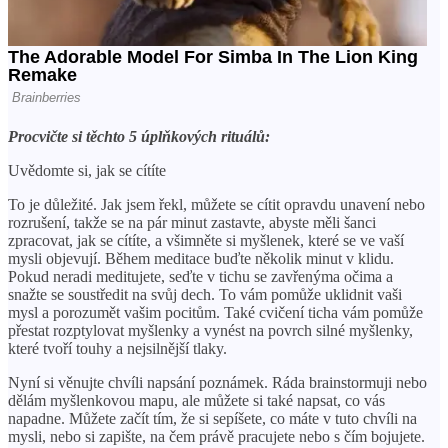
Procvičte si těchto 5 úplňkových rituálů:
Uvědomte si, jak se cítíte
To je důležité. Jak jsem řekl, můžete se cítit opravdu unavení nebo
rozrušení, takže se na pár minut zastavte, abyste měli šanci
zpracovat, jak se cítíte, a všimněte si myšlenek, které se ve vaší
mysli objevují. Během meditace buďte několik minut v klidu.
Pokud neradi meditujete, seďte v tichu se zavřenýma očima a
snažte se soustředit na svůj dech. To vám pomůže uklidnit vaši
mysl a porozumět vašim pocitům. Také cvičení ticha vám pomůže
přestat rozptylovat myšlenky a vynést na povrch silné myšlenky,
které tvoří touhy a nejsilnější tlaky.
Nyní si věnujte chvíli napsání poznámek. Ráda brainstormuji nebo
dělám myšlenkovou mapu, ale můžete si také napsat, co vás
napadne. Můžete začít tím, že si sepíšete, co máte v tuto chvíli na
mysli, nebo si zapište, na čem právě pracujete nebo s čím bojujete.