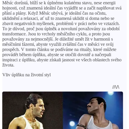
Měsíc dorůstá, blíží se k úplnému kulatému stavu, nese energii
hojnosti, což znamená ideální čas vyjádřit se a začít naplňovat svá
přání a plány. Když Měsíc ubývá, je ideální čas na očistu,
uklidnění a relaxaci, ať už to znamená uklidit si doma nebo se
zbavit negativních myšlenek, problémů v práci nebo ve vztazích.
To je důvod, proč jsou úplněk a novoluní považovány za období
transformace. Jsou to vrcholy měsíčního cyklu, a proto jsou
považovány za nejmocnější. Je důležité umět žít v harmonii s
měsíčními fázemi, abyste využili zvláštní čas v měsíci ve svůj
prospěch. V tomto článku se podíváme na rituály, které můžete
provádět během úplňku, abyste se otočili dovnitř a načerpali
inspiraci z úplňku, abyste získali jasnost ve všech oblastech svého
života.
Vliv úplňku na životní styl