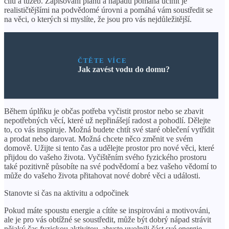
cílů a tužeb. Zapisování plánů a nápadů pomáhá učinit je
realističtějšími na podvědomé úrovni a pomáhá vám soustředit se
na věci, o kterých si myslíte, že jsou pro vás nejdůležitější.
ČTĚTE VÍCE
Jak zavést vodu do domu?
Během úplňku je občas potřeba vyčistit prostor nebo se zbavit
nepotřebných věcí, které už nepřinášejí radost a pohodlí. Dělejte
to, co vás inspiruje. Možná budete chtít své staré oblečení vytřídit
a prodat nebo darovat. Možná chcete něco změnit ve svém
domově. Užijte si tento čas a udělejte prostor pro nové věci, které
přijdou do vašeho života. Vyčištěním svého fyzického prostoru
také pozitivně působíte na své podvědomí a bez vašeho vědomí to
může do vašeho života přitahovat nové dobré věci a události.
Stanovte si čas na aktivitu a odpočinek
Pokud máte spoustu energie a cítíte se inspirováni a motivováni,
ale je pro vás obtížné se soustředit, může být dobrý nápad strávit
nějaký čas fyzickou aktivitou, abyste uvolnili část své energie.