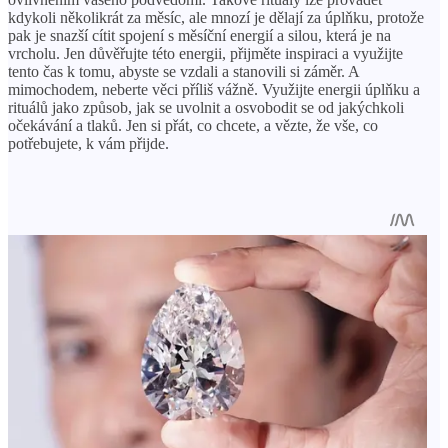
kdykoli několikrát za měsíc, ale mnozí je dělají za úplňku, protože
pak je snazší cítit spojení s měsíční energií a silou, která je na
vrcholu. Jen důvěřujte této energii, přijměte inspiraci a využijte
tento čas k tomu, abyste se vzdali a stanovili si záměr. A
mimochodem, neberte věci příliš vážně. Využijte energii úplňku a
rituálů jako způsob, jak se uvolnit a osvobodit se od jakýchkoli
očekávání a tlaků. Jen si přát, co chcete, a vězte, že vše, co
potřebujete, k vám přijde.