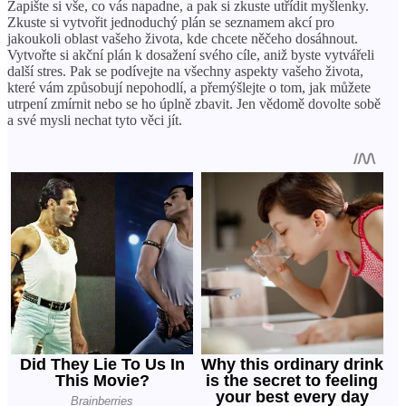
Zapište si vše, co vás napadne, a pak si zkuste utřídit myšlenky.
Zkuste si vytvořit jednoduchý plán se seznamem akcí pro
jakoukoli oblast vašeho života, kde chcete něčeho dosáhnout.
Vytvořte si akční plán k dosažení svého cíle, aniž byste vytvářeli
další stres. Pak se podívejte na všechny aspekty vašeho života,
které vám způsobují nepohodlí, a přemýšlejte o tom, jak můžete
utrpení zmírnit nebo se ho úplně zbavit. Jen vědomě dovolte sobě
a své mysli nechat tyto věci jít.