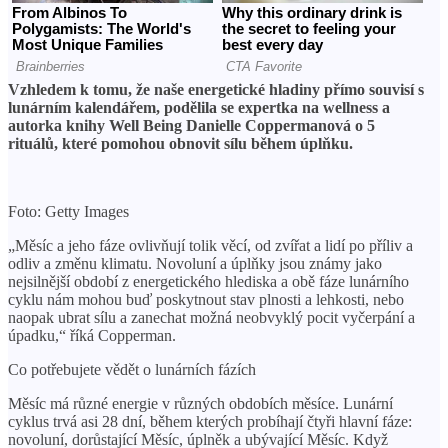
Vzhledem k tomu, že naše energetické hladiny přímo souvisí s
lunárním kalendářem, podělila se expertka na wellness a
autorka knihy Well Being Danielle Coppermanová o 5
rituálů, které pomohou obnovit sílu během úplňku.
Foto: Getty Images
„Měsíc a jeho fáze ovlivňují tolik věcí, od zvířat a lidí po příliv a
odliv a změnu klimatu. Novoluní a úplňky jsou známy jako
nejsilnější období z energetického hlediska a obě fáze lunárního
cyklu nám mohou buď poskytnout stav plnosti a lehkosti, nebo
naopak ubrat sílu a zanechat možná neobvyklý pocit vyčerpání a
úpadku,“ říká Copperman.
Co potřebujete vědět o lunárních fázích
Měsíc má různé energie v různých obdobích měsíce. Lunární
cyklus trvá asi 28 dní, během kterých probíhají čtyři hlavní fáze:
novoluní, dorůstající Měsíc, úplněk a ubývající Měsíc. Když