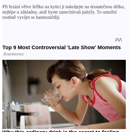
Při řezání větve šeříku na kytici ji nakrájejte na dostatečnou délku,
nejlépe u základny, aniž byste zanechávali pahýly. To umožní
rostlině vyvíjet se harmoničtěji.