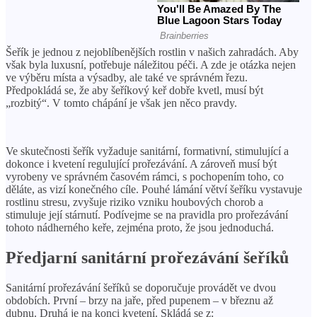
Šeřík je jednou z nejoblíbenějších rostlin v našich zahradách. Aby
však byla luxusní, potřebuje náležitou péči. A zde je otázka nejen
ve výběru místa a výsadby, ale také ve správném řezu.
Předpokládá se, že aby šeříkový keř dobře kvetl, musí být
„rozbitý“. V tomto chápání je však jen něco pravdy.
Ve skutečnosti šeřík vyžaduje sanitární, formativní, stimulující a
dokonce i kvetení regulující prořezávání. A zároveň musí být
vyrobeny ve správném časovém rámci, s pochopením toho, co
děláte, as vizí konečného cíle. Pouhé lámání větví šeříku vystavuje
rostlinu stresu, zvyšuje riziko vzniku houbových chorob a
stimuluje její stárnutí. Podívejme se na pravidla pro prořezávání
tohoto nádherného keře, zejména proto, že jsou jednoduchá.
Předjarní sanitární prořezávání šeříků
Sanitární prořezávání šeříků se doporučuje provádět ve dvou
obdobích. První – brzy na jaře, před pupenem – v březnu až
dubnu. Druhá je na konci kvetení. Skládá se z: