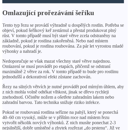
Omlazující prořezávání šeříku
Tento typ řezu se provádí výhradně u dospělých rostlin. Potřeba se
objeví, pokud šeříkový keř zestárnul a přestal produkovat plný
růst. V tomto případě musí být staré větve zcela odstraněny na
základně, pokud je rostlina zakořeněná. Nebo nad místem
roubování, pokud je rostlina roubována. Za pár let vyrostou mladé
výhonky a nahradí je.
Nedoporučuje se však mazat všechny staré větve najednou.
Omlazení se musí provádět po etapách, přičemž se odstraní
maximálně 2 větve za rok. V tomto případě to bude pro rostlinu
jednodušší a dekorativní efekt zůstane zachován.
Řezy na silných větvích je nutné provádět pod mírným úhlem, aby
z nich mohla volně odtékat vlhkost, jinak se dřevo rychleji
znehodnotí. Očistěte nožem a ošetřete zahradním lakem nebo
zahradní barvou. Tato technika snižuje riziko infekce.
Pokud se roubovaná rostlina seřízne na pahýl, který se ponechá
40–60 cm vysoký, může se v příštím roce nad místem řezu
vytvořit několik nových výhonků. Z nich musíte ponechat 2-3
nejsilnější, dobře umístěné a zbytek rozřezat „do prstenu“. Již ve