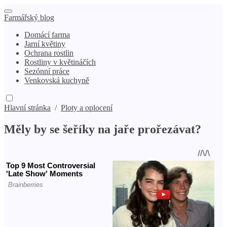
Farmářský blog
Domácí farma
Jarní květiny
Ochrana rostlin
Rostliny v květináčích
Sezónní práce
Venkovská kuchyně
Hlavní stránka
/
Ploty a oplocení
Měly by se šeříky na jaře prořezávat?