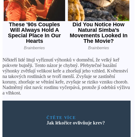
Někteří lidé litují vyříznutí výhonků v domnění, že velký keř
pokvete bujněji. Tento názor je chybný. Přebytečné bazální
výhonky zvětšují velikost keře a zhoršují jeho vzhled. Květenství
na takových rostlinách se tvoří menší. Zvyšuje se zastínění
koruny, zhoršuje se větrání keře, zvyšuje se riziko vzniku chorob.
Nadměrný růst navíc rostlinu vyčerpává, protože jí odebírá výživu
a vlhkost.
ČTĚTE VÍCE
Jak lékořice ovlivňuje krev?