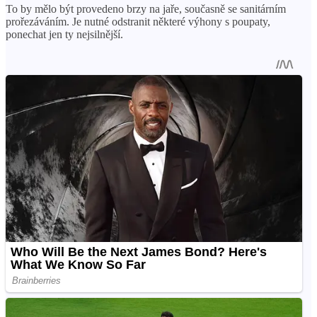
To by mělo být provedeno brzy na jaře, současně se sanitárním
prořezáváním. Je nutné odstranit některé výhony s poupaty,
ponechat jen ty nejsilnější.