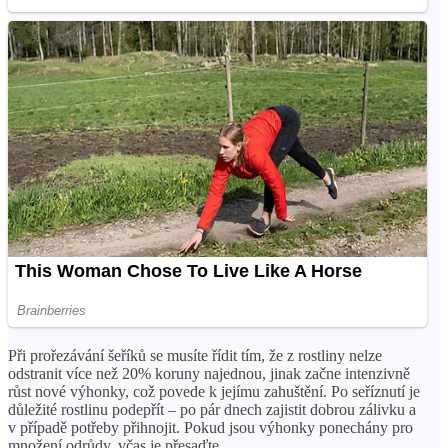
Při prořezávání šeříků se musíte řídit tím, že z rostliny nelze
odstranit více než 20% koruny najednou, jinak začne intenzivně
růst nové výhonky, což povede k jejímu zahuštění. Po seříznutí je
důležité rostlinu podepřít – po pár dnech zajistit dobrou zálivku a
v případě potřeby přihnojit. Pokud jsou výhonky ponechány pro
množení odrůdy, včas je přesaďte.