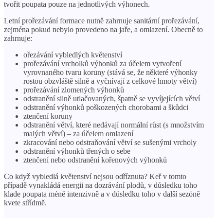
tvořit poupata pouze na jednotlivých výhonech.
Letní prořezávání formace nutně zahrnuje sanitární prořezávání,
zejména pokud nebylo provedeno na jaře, a omlazení. Obecně to
zahrnuje:
ořezávání vybledlých květenství
prořezávání vrcholků výhonků za účelem vytvoření
vyrovnaného tvaru koruny (stává se, že některé výhonky
rostou obzvláště silně a vyčnívají z celkové hmoty větví)
prořezávání zlomených výhonků
odstranění silně utlačovaných, špatně se vyvíjejících větví
odstranění výhonků poškozených chorobami a škůdci
ztenčení koruny
odstranění větví, které nedávají normální růst (s množstvím
malých větví) – za účelem omlazení
zkracování nebo odstraňování větví se sušenými vrcholy
odstranění výhonků třených o sebe
ztenčení nebo odstranění kořenových výhonků
Co když vybledlá květenství nejsou odříznuta? Keř v tomto
případě vynakládá energii na dozrávání plodů, v důsledku toho
klade poupata méně intenzivně a v důsledku toho v další sezóně
kvete střídmě.