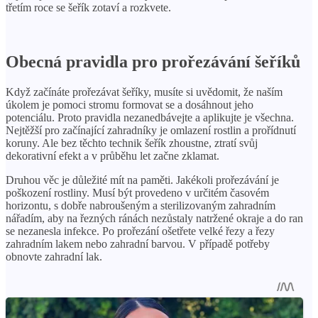
třetím roce se šeřík zotaví a rozkvete.
Obecná pravidla pro prořezávání šeříků
Když začínáte prořezávat šeříky, musíte si uvědomit, že naším
úkolem je pomoci stromu formovat se a dosáhnout jeho
potenciálu. Proto pravidla nezanedbávejte a aplikujte je všechna.
Nejtěžší pro začínající zahradníky je omlazení rostlin a prořídnutí
koruny. Ale bez těchto technik šeřík zhoustne, ztratí svůj
dekorativní efekt a v průběhu let začne zklamat.
Druhou věc je důležité mít na paměti. Jakékoli prořezávání je
poškození rostliny. Musí být provedeno v určitém časovém
horizontu, s dobře nabroušeným a sterilizovaným zahradním
nářadím, aby na řezných ránách nezůstaly natržené okraje a do ran
se nezanesla infekce. Po prořezání ošetřete velké řezy a řezy
zahradním lakem nebo zahradní barvou. V případě potřeby
obnovte zahradní lak.