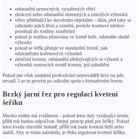
odstranění nemocných, vysušených větví
zkrácení nebo odstranění zlomených a zmrzlých výhonků
větve přiléhající ke stavebním objektům – dům, plot (aby se
zabránilo jejich tření a zranění, protože houbové infekce
pronikají do rostliny zraněním)
pokud je rostlina pěstována ve formě keře, odstraňte shnilé
výhonky
pokud se šeřík pěstuje ve standardní formě, pak
odstraněním kořenových výhonků
ztenčení koruny, odstranění překrývajících se výhonů a
výhonků rostoucích uvnitř koruny, její zahuštění
Pokud jste však sanitární prořezávání neprováděli brzy na jaře,
nevadí. Lze to provést po odkvětu spolu s formativním řezem.
Brzký jarní řez pro regulaci kvetení
šeříku
Mnoho rostlin má zvláštnost – pokud letos daly vynikající úrodu,
příští rok budou odpočívat. Stejný princip platí pro šeříky. Pokud
letos kvetla obzvlášť bohatě, příští rok bude kvetení řidší nebo
slabší. Aby se tomu zabránilo, je třeba regulovat kvetení šeříku.