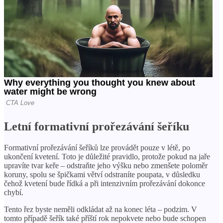
Letní formativní prořezávání šeříku
Formativní prořezávání šeříků lze provádět pouze v létě, po
ukončení kvetení. Toto je důležité pravidlo, protože pokud na jaře
upravíte tvar keře – odstraňte jeho výšku nebo zmenšete poloměr
koruny, spolu se špičkami větví odstraníte poupata, v důsledku
čehož kvetení bude řídká a při intenzivním prořezávání dokonce
chybí.
Tento řez byste neměli odkládat až na konec léta – podzim. V
tomto případě šeřík také příští rok nepokvete nebo bude schopen