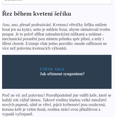
Řez během kvetení šeříku
Ano, ano, přesně prořezávání. Kvetoucí větvičky šeříku můžete
řezat jen na kytici, nebo je můžete řezat, abyste stimulovali tvorbu
poupat. Je to právě stříhat zahradnickými nůžkami a nelámat –
mechanická poranění jsou místem průniku spór plísní, a tedy i
šíření chorob. Existuje však jedno pravidlo: musíte odříznout ne
více než polovinu kvetoucích výhonků.
ČTĚTE VÍCE
Jak oříznout syngonium?
Proč ne víc než polovinu? Pravděpodobně jste viděli keře, které se
každý rok vážně lámou. Takové rostliny kladou velké množství
nových pupenů, silně se větví, jejich květenství jsou rozdrcená,
koruna keře je velmi tlustá, rostlina ztrácí svou přitažlivost a
vypadá vyčerpaně.