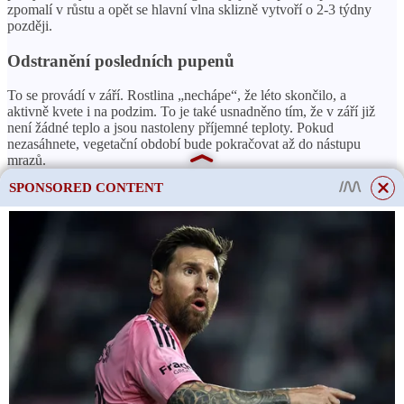
zpomalí v růstu a opět se hlavní vlna sklizně vytvoří o 2-3 týdny
později.
Odstranění posledních pupenů
To se provádí v září. Rostlina „nechápe“, že léto skončilo, a
aktivně kvete i na podzim. To je také usnadněno tím, že v září již
není žádné teplo a jsou nastoleny příjemné teploty. Pokud
nezasáhnete, vegetační období bude pokračovat až do nástupu
mrazů.
SPONSORED CONTENT
Nevýhodou tohoto stavu je, že vzhledem k tomu, že rostlina
vynakládá energii na kvetení, dostává se do již vytvořených plodů
méně živin. Hrozí, že nestihnou dozrát. Aby plody měly čas
dozrát a získat hmotu, zkušení pěstitelé zeleniny zaštípnou vršek
keře a odtrhnou některá poupata.
ČTĚTE VÍCE
Jak chránit ovoce před
ptáky?