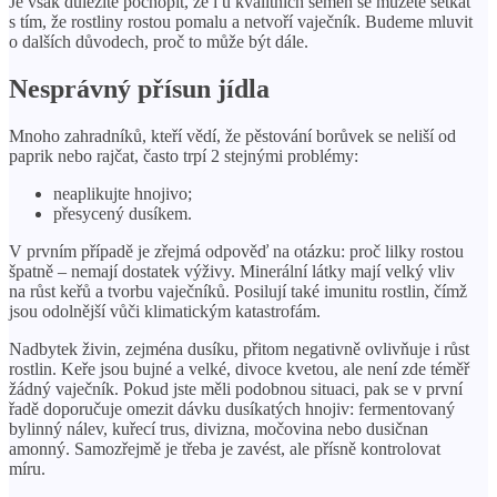
Je však důležité pochopit, že i u kvalitních semen se můžete setkat
s tím, že rostliny rostou pomalu a netvoří vaječník. Budeme mluvit
o dalších důvodech, proč to může být dále.
Nesprávný přísun jídla
Mnoho zahradníků, kteří vědí, že pěstování borůvek se neliší od
paprik nebo rajčat, často trpí 2 stejnými problémy:
neaplikujte hnojivo;
přesycený dusíkem.
V prvním případě je zřejmá odpověď na otázku: proč lilky rostou
špatně – nemají dostatek výživy. Minerální látky mají velký vliv
na růst keřů a tvorbu vaječníků. Posilují také imunitu rostlin, čímž
jsou odolnější vůči klimatickým katastrofám.
Nadbytek živin, zejména dusíku, přitom negativně ovlivňuje i růst
rostlin. Keře jsou bujné a velké, divoce kvetou, ale není zde téměř
žádný vaječník. Pokud jste měli podobnou situaci, pak se v první
řadě doporučuje omezit dávku dusíkatých hnojiv: fermentovaný
bylinný nálev, kuřecí trus, divizna, močovina nebo dusičnan
amonný. Samozřejmě je třeba je zavést, ale přísně kontrolovat
míru.