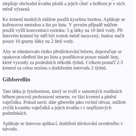
zlepšuje obchodní kvalita plodů a jejich chuť a hořkost je v nich
méně výrazná.
Ke krmení modrých můžete použít kyselinu boritou. Aplikuje se
kořenovou metodou a list po listu. V prvním případě můžete
použít vyšší koncentraci roztoku: 5 g látky na 10 litrů vody. Při
listovém krmení by měl být roztok méně nasycený, budou stačit
pouze 10 gramy látky na 2 litrů vody.
Aby se eliminovalo riziko předávkování bórem, doporučuje se
opakovat ošetření list po listu a postřikovat pouze mladé listy,
které vyrostly za posledních několik týdnů. Celkem postačí 2-3
krmení za celou sezónu s dodržením intervalu 2 týdnů.
Gibberellin
Tato látka je fytohormon, který se tvoří v samotných rostlinách
během procesů probouzení semene, ve fázi kvetení a plnění
vaječníku. Pokud navíc dáte giberelin jako vrchní obvaz, můžete
zvýšit kvantitu vaječníků a jejich kvalitu i v nepříznivých
podmínkách.
Aplikuje se listovou aplikací, dodržení dávkování uvedeného v
návodu.