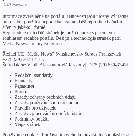
Informace zveřejněné na portálu Belnovosti jsou určeny výhradně
pro osobní použití a nepodléhají žádné další reprodukci a/nebo
šíření v jakékoli formě.
Reprodukce materiálů stránek je možná pouze s písemným
souhlasem redakce portálu. Design a technologie stránek patří
Media News Unitary Enterprise.
Ředitel UE “Media News” Svirshchevsky Sergey Frantsevich
+375 (29) 707-14-75.
Šéfredaktor: Vitalij Aleksandrovič Kisternyj +375 (29) 630-33-04.
Redakční standardy
Kontakty
Редакция
Pomoc
Zásady ochrany osobních údajů
Zásady používání souborů cookie
Pravidla pro uživatele
Zásady zpracování osobních údajů
Podmínky použití
Mapa stránek
Používáme cookies. Používáním webu belnovosti.by souhlasíte se