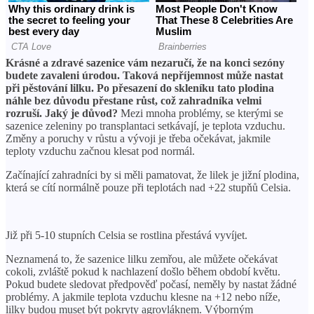
Krásné a zdravé sazenice vám nezaručí, že na konci sezóny
budete zavaleni úrodou.
Taková nepříjemnost může nastat
při pěstování lilku. Po přesazení do skleníku tato plodina
náhle bez důvodu přestane růst, což zahradníka velmi
rozruší. Jaký je důvod?
Mezi mnoha problémy, se kterými se
sazenice zeleniny po transplantaci setkávají, je teplota vzduchu.
Změny a poruchy v růstu a vývoji je třeba očekávat, jakmile
teploty vzduchu začnou klesat pod normál.
Začínající zahradníci by si měli pamatovat, že lilek je jižní plodina,
která se cítí normálně pouze při teplotách nad +22 stupňů Celsia.
Již při 5-10 stupních Celsia se rostlina přestává vyvíjet.
Neznamená to, že sazenice lilku zemřou, ale můžete očekávat
cokoli, zvláště pokud k nachlazení došlo během období květu.
Pokud budete sledovat předpověď počasí, neměly by nastat žádné
problémy. A jakmile teplota vzduchu klesne na +12 nebo níže,
lilky budou muset být pokryty agrovláknem. Výborným