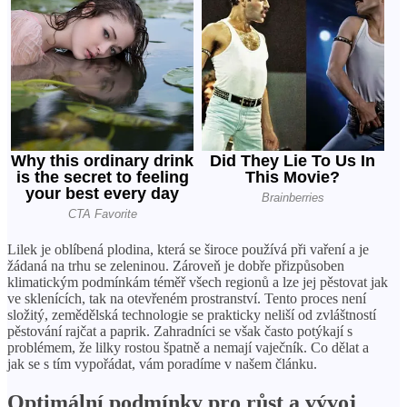
Lilek je oblíbená plodina, která se široce používá při vaření a je
žádaná na trhu se zeleninou. Zároveň je dobře přizpůsoben
klimatickým podmínkám téměř všech regionů a lze jej pěstovat jak
ve sklenících, tak na otevřeném prostranství. Tento proces není
složitý, zemědělská technologie se prakticky neliší od zvláštností
pěstování rajčat a paprik. Zahradníci se však často potýkají s
problémem, že lilky rostou špatně a nemají vaječník. Co dělat a
jak se s tím vypořádat, vám poradíme v našem článku.
Optimální podmínky pro růst a vývoj