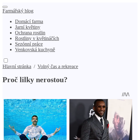
Farmářský blog
Domácí farma
Jarní květiny
Ochrana rostlin
Rostliny v květináčích
Sezónní práce
Venkovská kuchyně
Hlavní stránka
/
Volný čas a rekreace
Proč lilky nerostou?