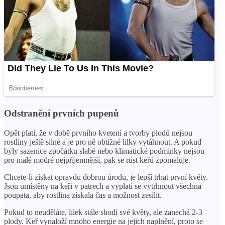
Odstranění prvních pupenů
Opět platí, že v době prvního kvetení a tvorby plodů nejsou
rostliny ještě silné a je pro ně obtížné lilky vytáhnout. A pokud
byly sazenice zpočátku slabé nebo klimatické podmínky nejsou
pro malé modré nejpříjemnější, pak se růst keřů zpomaluje.
Chcete-li získat opravdu dobrou úrodu, je lepší trhat první květy.
Jsou umístěny na keři v patrech a vyplatí se vytrhnout všechna
poupata, aby rostlina získala čas a možnost zesílit.
Pokud to neuděláte, lilek stále shodí své květy, ale zanechá 2-3
plody. Keř vynaloží mnoho energie na jejich naplnění, proto se