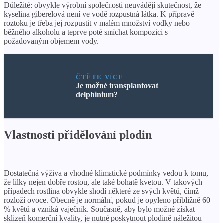
Důležité: obvykle výrobní společnosti neuvádějí skutečnost, že
kyselina giberelová není ve vodě rozpustná látka. K přípravě
roztoku je třeba jej rozpustit v malém množství vodky nebo
běžného alkoholu a teprve poté smíchat kompozici s
požadovaným objemem vody.
ČTĚTE VÍCE
Je možné transplantovat
delphinium?
Vlastnosti přidělování plodin
Dostatečná výživa a vhodné klimatické podmínky vedou k tomu,
že lilky nejen dobře rostou, ale také bohatě kvetou. V takových
případech rostlina obvykle shodí některé ze svých květů, čímž
rozloží ovoce. Obecně je normální, pokud je opyleno přibližně 60
% květů a vzniká vaječník. Současně, aby bylo možné získat
sklizeň komerční kvality, je nutné poskytnout plodině náležitou