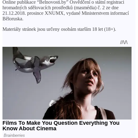
Online publikace “Belnovosti.by” Osvědčení o státní registraci
hromadných sdělovacích prostředků (masmédia) č. 2 ze dne
21.12.2018. prosince XNUMX, vydané Ministerstvem informací
Běloruska.
Materiály stránek jsou určeny osobám starším 18 let (18+).