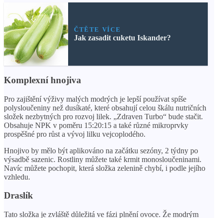
ČTĚTE VÍCE
Jak zasadit cuketu Iskander?
Komplexní hnojiva
Pro zajištění výživy malých modrých je lepší používat spíše
polysloučeniny než dusíkaté, které obsahují celou škálu nutričních
složek nezbytných pro rozvoj lilek. „Zdraven Turbo“ bude stačit.
Obsahuje NPK v poměru 15:20:15 a také různé mikroprvky
prospěšné pro růst a vývoj lilku vejcoplodého.
Hnojivo by mělo být aplikováno na začátku sezóny, 2 týdny po
výsadbě sazenic. Rostliny můžete také krmit monosloučeninami.
Navíc můžete pochopit, která složka zelenině chybí, i podle jejího
vzhledu.
Draslík
Tato složka je zvláště důležitá ve fázi plnění ovoce. Že modrým