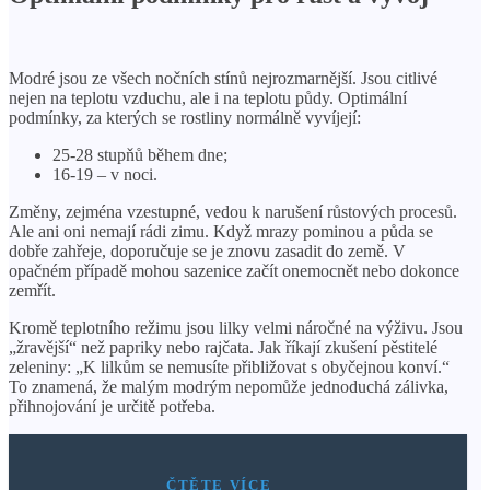
Modré jsou ze všech nočních stínů nejrozmarnější. Jsou citlivé
nejen na teplotu vzduchu, ale i na teplotu půdy. Optimální
podmínky, za kterých se rostliny normálně vyvíjejí:
25-28 stupňů během dne;
16-19 – v noci.
Změny, zejména vzestupné, vedou k narušení růstových procesů.
Ale ani oni nemají rádi zimu. Když mrazy pominou a půda se
dobře zahřeje, doporučuje se je znovu zasadit do země. V
opačném případě mohou sazenice začít onemocnět nebo dokonce
zemřít.
Kromě teplotního režimu jsou lilky velmi náročné na výživu. Jsou
„žravější“ než papriky nebo rajčata. Jak říkají zkušení pěstitelé
zeleniny: „K lilkům se nemusíte přibližovat s obyčejnou konví.“
To znamená, že malým modrým nepomůže jednoduchá zálivka,
přihnojování je určitě potřeba.
ČTĚTE VÍCE