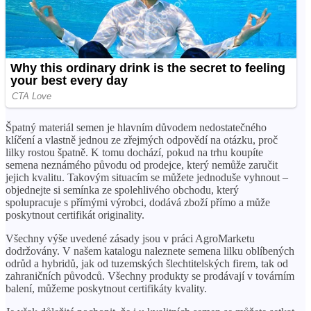
Špatný materiál semen je hlavním důvodem nedostatečného
klíčení a vlastně jednou ze zřejmých odpovědí na otázku, proč
lilky rostou špatně. K tomu dochází, pokud na trhu koupíte
semena neznámého původu od prodejce, který nemůže zaručit
jejich kvalitu. Takovým situacím se můžete jednoduše vyhnout –
objednejte si semínka ze spolehlivého obchodu, který
spolupracuje s přímými výrobci, dodává zboží přímo a může
poskytnout certifikát originality.
Všechny výše uvedené zásady jsou v práci AgroMarketu
dodržovány. V našem katalogu naleznete semena lilku oblíbených
odrůd a hybridů, jak od tuzemských šlechtitelských firem, tak od
zahraničních původců. Všechny produkty se prodávají v továrním
balení, můžeme poskytnout certifikáty kvality.