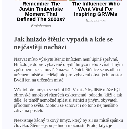
Jak hnízdo štěnic vypadá a kde se
nejčastěji nachází
Nazvat místo výskytu štěnic hnízdem není úplně správné.
Hnízdo je dobře vybavené obydlí hmyzu nebo zvířat. Jiným
způsobem lze stanoviště nazvat štěnicí. Štěnice se usadí na
určeném místě a nedělají nic pro vybavení obytných prostor.
Bydlí jen na určeném místě.
Věk tohoto hmyzu se velmi liší. V místě bydliště může být
obrovské množství různých exkrementů, odpadu, kůží a tak
dále. Je téměř nemožné splést si štěnici s jinými obyvateli
přírodního světa. Mohou se schovat i do toho nejmenšího
zdiva na posteli.
Neexistuje žádný takový hmyz, který by žil na místě spánku
člověka. Štěnice jsou jedinou možností. Proto, když je