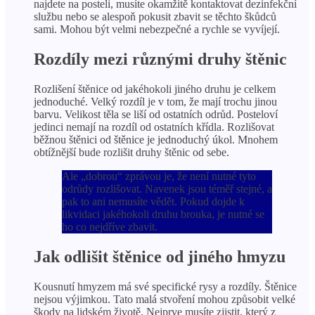
najdete na posteli, musíte okamžitě kontaktovat dezinfekční
službu nebo se alespoň pokusit zbavit se těchto škůdců
sami. Mohou být velmi nebezpečné a rychle se vyvíjejí.
Rozdíly mezi různými druhy štěnic
Rozlišení štěnice od jakéhokoli jiného druhu je celkem
jednoduché. Velký rozdíl je v tom, že mají trochu jinou
barvu. Velikost těla se liší od ostatních odrůd. Posteloví
jedinci nemají na rozdíl od ostatních křídla. Rozlišovat
běžnou štěnici od štěnice je jednoduchý úkol. Mnohem
obtížnější bude rozlišit druhy štěnic od sebe.
Ale „dobrou“ zprávou je, že není nutné tyto
odrůdy rozlišovat. Navenek jsou téměř stejné, a
pak to ani nemusíte vědět. Pokud dojde k
likvidaci jakéhokoli druhu brouka, je nutné se
ho co nejdříve zbavit.
Jak odlišit štěnice od jiného hmyzu
Kousnutí hmyzem má své specifické rysy a rozdíly. Štěnice
nejsou výjimkou. Tato malá stvoření mohou způsobit velké
škody na lidském životě. Nejprve musíte zjistit, který z