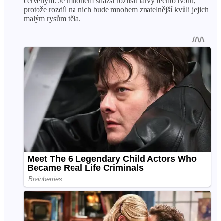
červeným. Je mnohem snazší rozlišit larvy těchto tvorů,
protože rozdíl na nich bude mnohem znatelnější kvůli jejich
malým rysům těla.