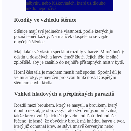
nábytku nebo lůžkovinách, které už dlouho
nikdo nepoužívá.
Rozdíly ve vzhledu štěnice
Štěnice mají své jedinečné vlastnosti, podle kterých je
pozná téměř každý. Na malíček dospělého se vejde
obyčejná štěnice.
Mají také své vlastní speciální rozdíly v barvě. Mírně hnědý
odstín u dospělých a larvy téměř žluté. Jejich tělo je silně
zploštělé, aby je zatáhlo do nejhůře přístupných míst v bytě.
Horní část těla je mnohem menší než spodní. Spodní díl je
velmi široký, je navržen pro svou funkčnost. Dospělým
štěnicím chybí křídla.
Vzhled hladových a přeplněných parazitů
Rozdíl mezi broukem, který se nasytil, a broukem, který
dlouho nežral, je obrovský. Tato stvoření jsou průsvitná,
takže krev uvnitř jejich těla je velmi odlišná. Jednoduše
řečeno, je jasné, že obyčejný brouk má hnědou barvu a tvor,
který již ochutnal krev, se stává tmavě červeným nebo