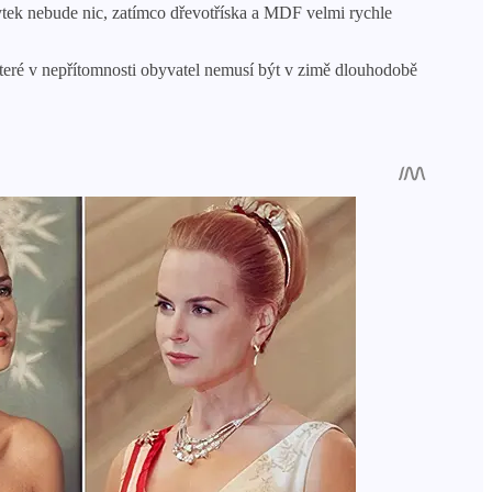
ytek nebude nic, zatímco dřevotříska a MDF velmi rychle
které v nepřítomnosti obyvatel nemusí být v zimě dlouhodobě