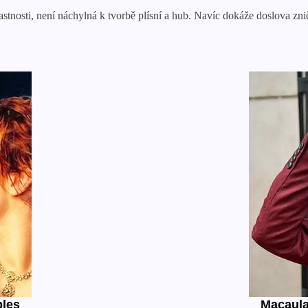
stnosti, není náchylná k tvorbě plísní a hub. Navíc dokáže doslova znič