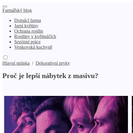
Farmářský blog
Domácí farma
Jarní květiny
Ochrana rostlin
Rostliny v květináčích
Sezónní práce
Venkovská kuchyně
Hlavní stránka
/
Dekorativní prvky
Proč je lepší nábytek z masivu?