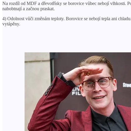
Na rozdíl od MDF a dřevotřísky se borovice vůbec nebojí vlhkosti. P
nabobtnají a začnou praskat.
4) Odolnost vůči změnám teploty. Borovice se nebojí tepla ani chlad
vytápěny.