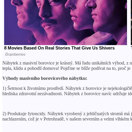
Nábytek z masivní borovice je krásný. Má řadu unikátních výhod, z nic
tepla, klidu a pohodlí domova! Pojďme se blíže podívat na to, proč je
Výhody masivního borovicového nábytku:
1) Šetrnost k životnímu prostředí. Nábytek z borovice je nejekologič
hlediska zdravotní nezávadnosti. Nábytek z borovice navíc udržuje id
2) Produkuje fytoncidy. Nábytek vyrobený z jehličnatých stromů má je
nachlazením, což je v Petrohradě, v našem severním a velmi vlhkém kl