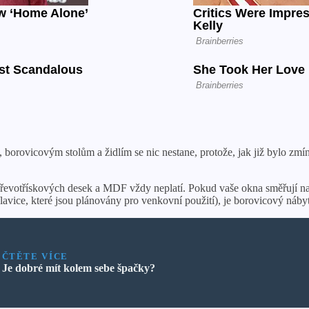
, borovicovým stolům a židlím se nic nestane, protože, jak již bylo z
řevotřískových desek a MDF vždy neplatí. Pokud vaše okna směřují na
avice, které jsou plánovány pro venkovní použití), je borovicový náby
ČTĚTE VÍCE
Je dobré mít kolem sebe špačky?