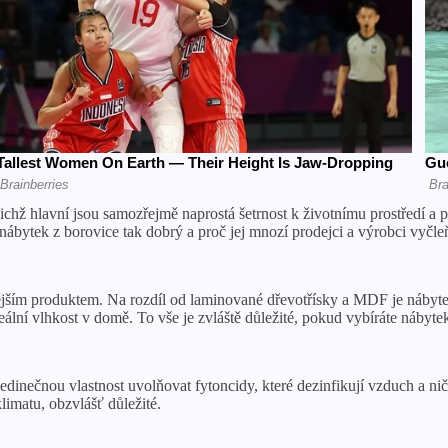
hž hlavní jsou samozřejmě naprostá šetrnost k životnímu prostředí a př
 nábytek z borovice tak dobrý a proč jej mnozí prodejci a výrobci vyčl
tějším produktem. Na rozdíl od laminované dřevotřísky a MDF je nábyte
eální vlhkost v domě. To vše je zvláště důležité, pokud vybíráte nábyte
dinečnou vlastnost uvolňovat fytoncidy, které dezinfikují vzduch a ni
imatu, obzvlášť důležité.