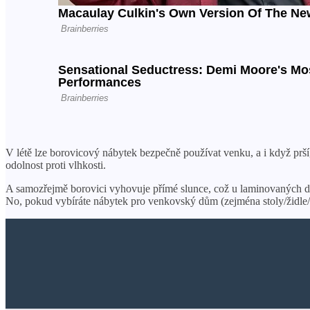
V létě lze borovicový nábytek bezpečně používat venku, a i když prší
odolnost proti vlhkosti.
A samozřejmě borovici vyhovuje přímé slunce, což u laminovaných d
No, pokud vybíráte nábytek pro venkovský dům (zejména stoly/židle/l