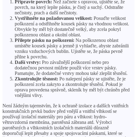
Připravte povrch:
Než začnete s opravou, ujistěte se, že
povrch, na který lepíte pásku, je čistý a suchý. Odstraňte
nečistoty, prach a další nečistoty.
Vystřihněte na požadovanou velikost:
Posuďte velikost
poškození a odstřihněte kousek pásky na vhodnou velikost.
Obvykle by měl být dostatečně velký, aby zcela pokryl
poškozenou oblast a okolní oblast.
Přilepte pásku na poškození:
Na poškozenou oblast
umístěte kousek pásky a jemně ji vyhlaďte, abyste zabránili
vzniku vzduchových bublin. Ujistěte se, že páska pevně
přilne k povrchu.
Další vrstvy:
Pro závažnější poškození nebo pro
dodatečnou pevnost můžete použít více vrstev pásky.
Pamatujte, že dodatečné vrstvy mohou také zlepšit těsnění.
Zkontrolujte těsnost:
Po nalepení pásky se ujistěte, že je
poškození zcela zakryto a zkontrolujte těsnění. Pokud je
oprava provedena správně, skleník by měl být chráněn před
vnějšími vlivy.
Není žádným tajemstvím, že k ochraně izolace a dalších vnitřních
konstrukčních prvků budov před vnější a vnitřní vlhkostí se
používají izolační materiály pro páru a vlhkost: hydro-
větruvzdorná membrána, parotěsná zábrana atd. Výrobci
parotěsných a vlhkostních izolačních materiálů důrazně
doporučují lepit přesahy a spoje spojovacími páskami, které se