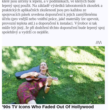
které jsou určeny k lepení, a v podmínkách, ve kterých bude
lepený spoj použit. Na základě výsledků laboratorních zkoušek a
praktických aplikačních zkušeností jsou pro každou ze
spojovacích pásek uvedena doporučení k jejich zamýšlenému
účelu (pro vnější nebo vnitřní práce, jaké materiály lze upevnit,
provozní teplota atd.) a doporučení k instalaci. Výrobce si tak
může být jistý, že při dodržení těchto doporučení bude lepený spoj
spolehlivý a vydrží co nejdéle.