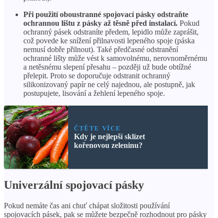
Při použití oboustranné spojovací pásky odstraňte
ochrannou lištu z pásky až těsně před instalací.
Pokud
ochranný pásek odstraníte předem, lepidlo může zaprášit,
což povede ke snížení přilnavosti lepeného spoje (páska
nemusí dobře přilnout). Také předčasné odstranění
ochranné lišty může vést k samovolnému, nerovnoměrnému
a netěsnému slepení přesahu – později už bude obtížné
přelepit. Proto se doporučuje odstranit ochranný
silikonizovaný papír ne celý najednou, ale postupně, jak
postupujete, lisování a žehlení lepeného spoje.
ČTĚTE VÍCE
Kdy je nejlepší sklízet
kořenovou zeleninu?
Univerzální spojovací pásky
Pokud nemáte čas ani chuť chápat složitosti používání
spojovacích pásek, pak se můžete bezpečně rozhodnout pro pásky