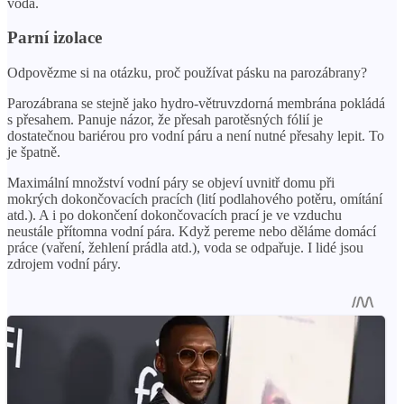
voda.
Parní izolace
Odpovězme si na otázku, proč používat pásku na parozábrany?
Parozábrana se stejně jako hydro-větruvzdorná membrána pokládá
s přesahem. Panuje názor, že přesah parotěsných fólií je
dostatečnou bariérou pro vodní páru a není nutné přesahy lepit. To
je špatně.
Maximální množství vodní páry se objeví uvnitř domu při
mokrých dokončovacích pracích (lití podlahového potěru, omítání
atd.). A i po dokončení dokončovacích prací je ve vzduchu
neustále přítomna vodní pára. Když pereme nebo děláme domácí
práce (vaření, žehlení prádla atd.), voda se odpařuje. I lidé jsou
zdrojem vodní páry.