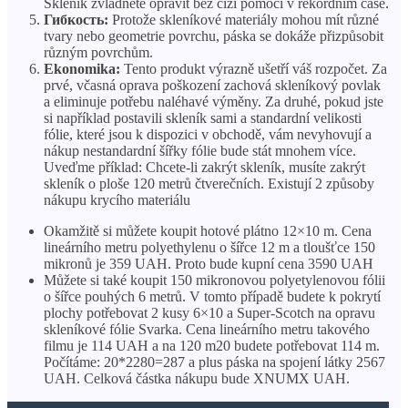
Skleník zvládnete opravit bez cizí pomoci v rekordním čase.
Гибкость:
Protože skleníkové materiály mohou mít různé
tvary nebo geometrie povrchu, páska se dokáže přizpůsobit
různým povrchům.
Ekonomika:
Tento produkt výrazně ušetří váš rozpočet. Za
prvé, včasná oprava poškození zachová skleníkový povlak
a eliminuje potřebu naléhavé výměny. Za druhé, pokud jste
si například postavili skleník sami a standardní velikosti
fólie, které jsou k dispozici v obchodě, vám nevyhovují a
nákup nestandardní šířky fólie bude stát mnohem více.
Uveďme příklad: Chcete-li zakrýt skleník, musíte zakrýt
skleník o ploše 120 metrů čtverečních. Existují 2 způsoby
nákupu krycího materiálu
Okamžitě si můžete koupit hotové plátno 12×10 m. Cena
lineárního metru polyethylenu o šířce 12 m a tloušťce 150
mikronů je 359 UAH. Proto bude kupní cena 3590 UAH
Můžete si také koupit 150 mikronovou polyetylenovou fólii
o šířce pouhých 6 metrů. V tomto případě budete k pokrytí
plochy potřebovat 2 kusy 6×10 a Super-Scotch na opravu
skleníkové fólie Svarka. Cena lineárního metru takového
filmu je 114 UAH a na 120 m20 budete potřebovat 114 m.
Počítáme: 20*2280=287 a plus páska na spojení látky 2567
UAH. Celková částka nákupu bude XNUMX UAH.