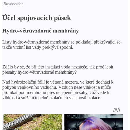
Účel spojovacích pásek
Hydro-větruvzdorné membrány
Listy hydro-větruvzdorné membrány se pokládají překrývající se,
takže vrchní list vždy překrývá spodní.
Zdálo by se, že při této instalaci voda nezateče, tak proč lepit
přesahy hydro-větruvzdorné membrány?
Nad hydroizolační fólií je větraná mezera, ve které dochází k
pohybu venkovního vzduchu. Vzduch nese vlhkost a může
pronikat pod membránu přes nelepené přesahy, což vede k
vlhkosti a snížení tepelně izolačních vlastností izolace.