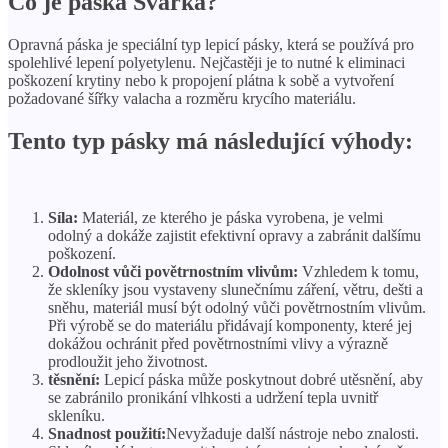
Co je páska Svarka?
Opravná páska je speciální typ lepicí pásky, která se používá pro
spolehlivé lepení polyetylenu. Nejčastěji je to nutné k eliminaci
poškození krytiny nebo k propojení plátna k sobě a vytvoření
požadované šířky valacha a rozměru krycího materiálu.
Tento typ pásky má následující výhody:
Síla:
Materiál, ze kterého je páska vyrobena, je velmi
odolný a dokáže zajistit efektivní opravy a zabránit dalšímu
poškození.
Odolnost vůči povětrnostním vlivům:
Vzhledem k tomu,
že skleníky jsou vystaveny slunečnímu záření, větru, dešti a
sněhu, materiál musí být odolný vůči povětrnostním vlivům.
Při výrobě se do materiálu přidávají komponenty, které jej
dokážou ochránit před povětrnostními vlivy a výrazně
prodloužit jeho životnost.
těsnění:
Lepicí páska může poskytnout dobré utěsnění, aby
se zabránilo pronikání vlhkosti a udržení tepla uvnitř
skleníku.
Snadnost použití:
Nevyžaduje další nástroje nebo znalosti.