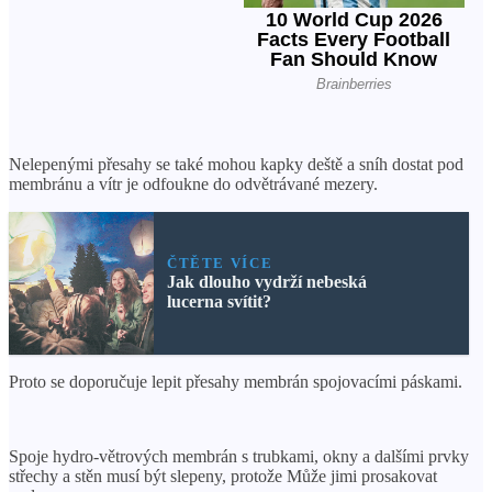
Nelepenými přesahy se také mohou kapky deště a sníh dostat pod
membránu a vítr je odfoukne do odvětrávané mezery.
ČTĚTE VÍCE
Jak dlouho vydrží nebeská
lucerna svítit?
Proto se doporučuje lepit přesahy membrán spojovacími páskami.
Spoje hydro-větrových membrán s trubkami, okny a dalšími prvky
střechy a stěn musí být slepeny, protože Může jimi prosakovat