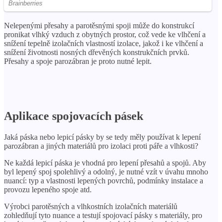
Nelepenými přesahy a parotěsnými spoji může do konstrukcí
pronikat vlhký vzduch z obytných prostor, což vede ke vlhčení a
snížení tepelně izolačních vlastností izolace, jakož i ke vlhčení a
snížení životnosti nosných dřevěných konstrukčních prvků.
Přesahy a spoje parozábran je proto nutné lepit.
Aplikace spojovacích pásek
Jaká páska nebo lepicí pásky by se tedy měly používat k lepení
parozábran a jiných materiálů pro izolaci proti páře a vlhkosti?
Ne každá lepicí páska je vhodná pro lepení přesahů a spojů. Aby
byl lepený spoj spolehlivý a odolný, je nutné vzít v úvahu mnoho
nuancí: typ a vlastnosti lepených povrchů, podmínky instalace a
provozu lepeného spoje atd.
Výrobci parotěsných a vlhkostních izolačních materiálů
zohledňují tyto nuance a testují spojovací pásky s materiály, pro