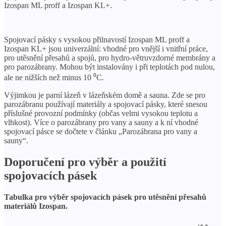
Izospan ML proff a Izospan KL+.
Spojovací pásky s vysokou přilnavostí Izospan ML proff a
Izospan KL+ jsou univerzální: vhodné pro vnější i vnitřní práce,
pro utěsnění přesahů a spojů, pro hydro-větruvzdorné membrány a
pro parozábrany. Mohou být instalovány i při teplotách pod nulou,
ale ne nižších než minus 10 ⁰С.
Výjimkou je parní lázeň v lázeňském domě a sauna. Zde se pro
parozábranu používají materiály a spojovací pásky, které snesou
příslušné provozní podmínky (občas velmi vysokou teplotu a
vlhkost). Více o parozábrany pro vany a sauny a k ní vhodné
spojovací pásce se dočtete v článku „Parozábrana pro vany a
sauny“.
Doporučení pro výběr a použití
spojovacích pásek
Tabulka pro výběr spojovacích pásek pro utěsnění přesahů
materiálů Izospan.