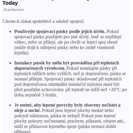
Chcete-li získat spolehlivé a odolné spojení:
Používejte spojovací pásky podle jejich účelu.
Pokud
spojovací pásku použijete pro jiné účely, buď se nepřilepí
vůbec, nebo se přilepí, ale po chvíli se lepicí spoj zbortí
(může dojít k odlepení pásky nebo ke ztrátě vlastností
lepidla).
Instalace pásek by měla být prováděna při teplotách
doporučených výrobcem.
Pokud instalujete pásky při
teplotách nižších nebo vyšších, než je doporučeno, páska se
nemusí přilepit. Spojovací pásky skladované při teplotách
pod doporučenou minimální instalační teplotou musí být
před použitím uchovávány při teplotě ne nižší než +20°C po
dobu nejméně 3 hodin.
Je nutné, aby lepené povrchy byly zbaveny nečistot a
oleje a suché.
Pokud jsou lepené plochy mokré nebo
pokryté námrazou, páska se nelepí! Pokud jsou lepené
plochy pokryty nečistotami, prachem, pilinami, olejem atd.,
sníží se přilnavost lepeného spoje (páska nemusí dobře
přilnout).