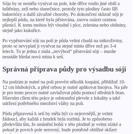
Sója by se neměla vysévat na pole, kde dříve rostlo jiné obilí a
luštěniny, zelí nebo slunečnice, protože tyto plodiny často šíří
bakteriózy a další závažné choroby. Po dokončení sklizně sóji je
nejlepší půdu, na které byla pěstována, znovu osázet ozimou
pšenicí. K tomu mohou být vhodné i píce, zelenina nebo obilniny,
stejně jako kukuřice.
Po vypěstování sóji na poli je půda velmi chudá na mikroživiny,
proto se nevyplatí ji vysévat na stejné místo dříve než po 3-4
letech. To je jedna z mála „nevýhod“ pěstování sóji – musíte
neustále hledat nová místa k setí.
Správná příprava půdy pro výsadbu sóji
Na podzim je nutné na poli provést několik loupání, přibližně 10-
12 cm hlubokých, a před orbou je nutné aplikovat hnojiva. Na jaře
je pro tento proces nutné zavlažovat půdu pomocí středních bran.
Hlavním cílem této práce je odstranění plevele z lokality a také
udržení potřebného množství vláhy na poli.
Půda připravená k setí by měla být co nejrovnější, je velmi
žádoucí, aby každá z hrudek byla rozbitá. Je to způsobeno
především tím, že umístění bobů v této plodině je velmi nízké a
pokud je povrch pole nerovný, bude poměrně obtížné sklízet