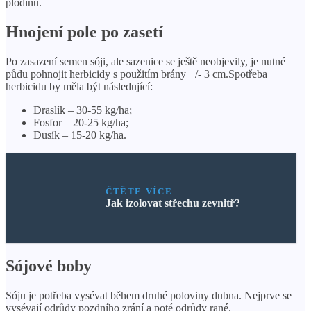
plodinu.
Hnojení pole po zasetí
Po zasazení semen sóji, ale sazenice se ještě neobjevily, je nutné
půdu pohnojit herbicidy s použitím brány +/- 3 cm.Spotřeba
herbicidu by měla být následující:
Draslík – 30-55 kg/ha;
Fosfor – 20-25 kg/ha;
Dusík – 15-20 kg/ha.
ČTĚTE VÍCE
Jak izolovat střechu zevnitř?
Sójové boby
Sóju je potřeba vysévat během druhé poloviny dubna. Nejprve se
vysévají odrůdy pozdního zrání a poté odrůdy rané.