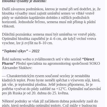
Hloubka výsadby je důležitá!
Další závaznou podmínkou, kterou je nutné při setí dodržet, je, že
hloubka výsadby musí zajistit umístění semen ve vlhké vrstvě
půdy se stabilním kapilárním dobitím z nižších podložních
horizontů. Jednoduše řečeno, semena musí mít přístup k půdní
vlhkosti.
Důležitá poznámka: semena musí být umístěna ve vrstvě půdy.
Optimální hloubka zapuštění je 4–6 cm, ale když vrchní vrstva
vyschne, lze ji zvýšit na 8–10 cm.
“Teplotní výkyv” – 2022
Řekl našemu webu o zvláštnostech setí v této sezóně
“Direct
Pharm”
Přední specialista na agromonitoring společnosti SOKO
Alexander Slukhov:
— Charakteristickým rysem současné sezóny je nestabilita
kladných teplot. Proto byste neměli spěchat s výsevem sóji, která,
jak víte, je teplomilná plodina. Ještě jednou připomenu, že je
potřeba vysévat do půdy zahřáté na +12°C. Optimální načasování
pro jih Ruska je od 20. dubna do 25. května.
Některé podniky se však již začátkem dubna pokoušely zasít do
půdy, která nedosáhla optimální teploty. Což může v budoucnu