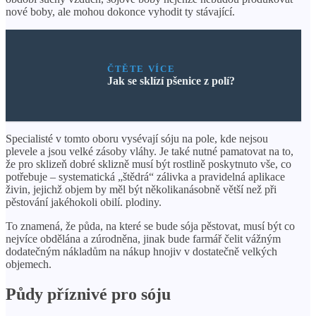
nové boby, ale mohou dokonce vyhodit ty stávající.
ČTĚTE VÍCE
Jak se sklízí pšenice z polí?
Specialisté v tomto oboru vysévají sóju na pole, kde nejsou
plevele a jsou velké zásoby vláhy. Je také nutné pamatovat na to,
že pro sklizeň dobré sklizně musí být rostlině poskytnuto vše, co
potřebuje – systematická „štědrá“ zálivka a pravidelná aplikace
živin, jejichž objem by měl být několikanásobně větší než při
pěstování jakéhokoli obilí. plodiny.
To znamená, že půda, na které se bude sója pěstovat, musí být co
nejvíce obdělána a zúrodněna, jinak bude farmář čelit vážným
dodatečným nákladům na nákup hnojiv v dostatečně velkých
objemech.
Půdy příznivé pro sóju