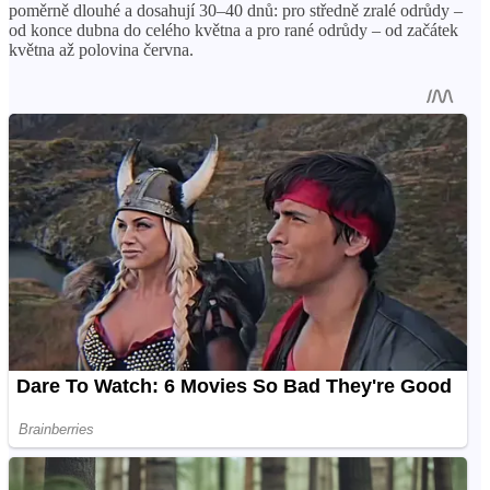
poměrně dlouhé a dosahují 30–40 dnů: pro středně zralé odrůdy –
od konce dubna do celého května a pro rané odrůdy – od začátek
května až polovina června.