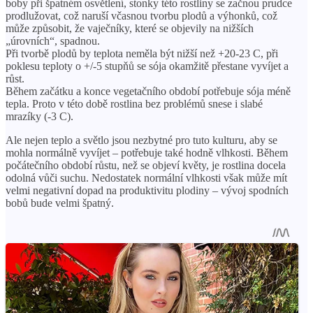
boby při špatném osvětlení, stonky této rostliny se začnou prudce
prodlužovat, což naruší včasnou tvorbu plodů a výhonků, což
může způsobit, že vaječníky, které se objevily na nižších
„úrovních“, spadnou.
Při tvorbě plodů by teplota neměla být nižší než +20-23 C, při
poklesu teploty o +/-5 stupňů se sója okamžitě přestane vyvíjet a
růst.
Během začátku a konce vegetačního období potřebuje sója méně
tepla. Proto v této době rostlina bez problémů snese i slabé
mrazíky (-3 C).
Ale nejen teplo a světlo jsou nezbytné pro tuto kulturu, aby se
mohla normálně vyvíjet – potřebuje také hodně vlhkosti. Během
počátečního období růstu, než se objeví květy, je rostlina docela
odolná vůči suchu. Nedostatek normální vlhkosti však může mít
velmi negativní dopad na produktivitu plodiny – vývoj spodních
bobů bude velmi špatný.