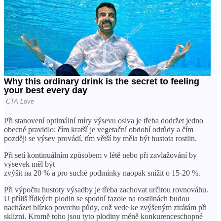
Při stanovení optimální míry výsevu osiva je třeba dodržet jedno
obecné pravidlo: čím kratší je vegetační období odrůdy a čím
později se výsev provádí, tím větší by měla být hustota rostlin.
Při setí kontinuálním způsobem v létě nebo při zavlažování by
výsevek měl být
zvýšit na 20 % a pro suché podmínky naopak snížit o 15-20 %.
Při výpočtu hustoty výsadby je třeba zachovat určitou rovnováhu.
U příliš řídkých plodin se spodní fazole na rostlinách budou
nacházet blízko povrchu půdy, což vede ke zvýšeným ztrátám při
sklizni. Kromě toho jsou tyto plodiny méně konkurenceschopné