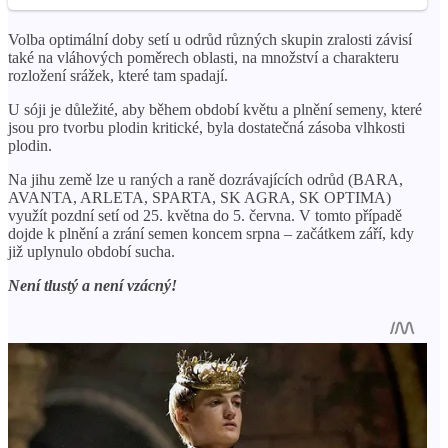
Volba optimální doby setí u odrůd různých skupin zralosti závisí
také na vláhových poměrech oblasti, na množství a charakteru
rozložení srážek, které tam spadají.
U sóji je důležité, aby během období květu a plnění semeny, které
jsou pro tvorbu plodin kritické, byla dostatečná zásoba vlhkosti
plodin.
Na jihu země lze u raných a raně dozrávajících odrůd (BARA,
AVANTA, ARLETA, SPARTA, SK AGRA, SK OPTIMA)
využít pozdní setí od 25. května do 5. června. V tomto případě
dojde k plnění a zrání semen koncem srpna – začátkem září, kdy
již uplynulo období sucha.
Není tlustý a není vzácný!