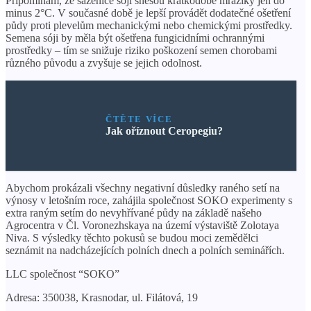
Připomínám, že sazenice sóji snesou krátkodobé mrazíky jen do
minus 2°C. V současné době je lepší provádět dodatečné ošetření
půdy proti plevelům mechanickými nebo chemickými prostředky.
Semena sóji by měla být ošetřena fungicidními ochrannými
prostředky – tím se snižuje riziko poškození semen chorobami
různého původu a zvyšuje se jejich odolnost.
ČTĚTE VÍCE
Jak oříznout Ceropegiu?
Abychom prokázali všechny negativní důsledky raného setí na
výnosy v letošním roce, zahájila společnost SOKO experimenty s
extra raným setím do nevyhřívané půdy na základě našeho
Agrocentra v Čl. Voronezhskaya na území výstaviště Zolotaya
Niva. S výsledky těchto pokusů se budou moci zemědělci
seznámit na nadcházejících polních dnech a polních seminářích.
LLC společnost “SOKO”
Adresa: 350038, Krasnodar, ul. Filátová, 19