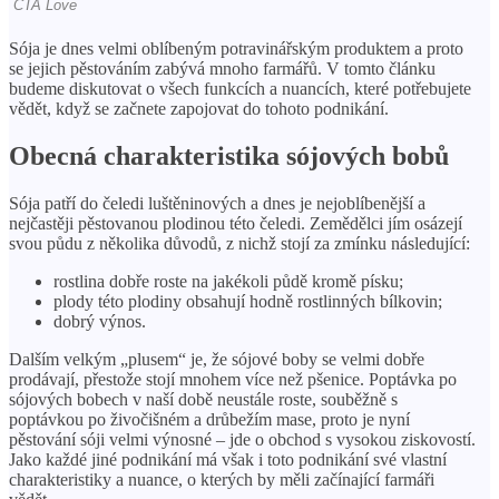
Sója je dnes velmi oblíbeným potravinářským produktem a proto
se jejich pěstováním zabývá mnoho farmářů. V tomto článku
budeme diskutovat o všech funkcích a nuancích, které potřebujete
vědět, když se začnete zapojovat do tohoto podnikání.
Obecná charakteristika sójových bobů
Sója patří do čeledi luštěninových a dnes je nejoblíbenější a
nejčastěji pěstovanou plodinou této čeledi. Zemědělci jím osázejí
svou půdu z několika důvodů, z nichž stojí za zmínku následující:
rostlina dobře roste na jakékoli půdě kromě písku;
plody této plodiny obsahují hodně rostlinných bílkovin;
dobrý výnos.
Dalším velkým „plusem“ je, že sójové boby se velmi dobře
prodávají, přestože stojí mnohem více než pšenice. Poptávka po
sójových bobech v naší době neustále roste, souběžně s
poptávkou po živočišném a drůbežím mase, proto je nyní
pěstování sóji velmi výnosné – jde o obchod s vysokou ziskovostí.
Jako každé jiné podnikání má však i toto podnikání své vlastní
charakteristiky a nuance, o kterých by měli začínající farmáři