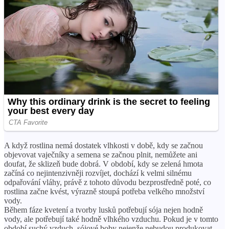
A když rostlina nemá dostatek vlhkosti v době, kdy se začnou
objevovat vaječníky a semena se začnou plnit, nemůžete ani
doufat, že sklizeň bude dobrá. V období, kdy se zelená hmota
začíná co nejintenzivněji rozvíjet, dochází k velmi silnému
odpařování vláhy, právě z tohoto důvodu bezprostředně poté, co
rostlina začne kvést, výrazně stoupá potřeba velkého množství
vody.
Během fáze kvetení a tvorby lusků potřebují sója nejen hodně
vody, ale potřebují také hodně vlhkého vzduchu. Pokud je v tomto
období suchý vzduch, sójové boby nejenže nebudou produkovat