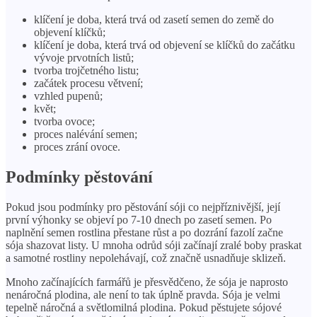
klíčení je doba, která trvá od zasetí semen do země do
objevení klíčků;
klíčení je doba, která trvá od objevení se klíčků do začátku
vývoje prvotních listů;
tvorba trojčetného listu;
začátek procesu větvení;
vzhled pupenů;
květ;
tvorba ovoce;
proces nalévání semen;
proces zrání ovoce.
Podmínky pěstování
Pokud jsou podmínky pro pěstování sóji co nejpříznivější, její
první výhonky se objeví po 7-10 dnech po zasetí semen. Po
naplnění semen rostlina přestane růst a po dozrání fazolí začne
sója shazovat listy. U mnoha odrůd sóji začínají zralé boby praskat
a samotné rostliny nepolehávají, což značně usnadňuje sklizeň.
Mnoho začínajících farmářů je přesvědčeno, že sója je naprosto
nenáročná plodina, ale není to tak úplně pravda. Sója je velmi
tepelně náročná a světlomilná plodina. Pokud pěstujete sójové