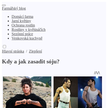
Farmářský blog
Domácí farma
Jarní květiny
Ochrana rostlin
Rostliny v květináčích
Sezónní práce
Venkovská kuchyně
Hlavní stránka
/
Zlepšení
Kdy a jak zasadit sóju?