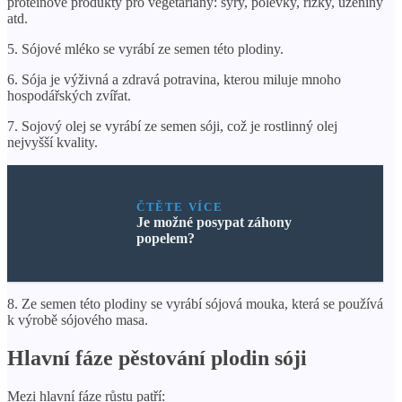
proteinové produkty pro vegetariány: sýry, polévky, řízky, uzeniny
atd.
5. Sójové mléko se vyrábí ze semen této plodiny.
6. Sója je výživná a zdravá potravina, kterou miluje mnoho
hospodářských zvířat.
7. Sojový olej se vyrábí ze semen sóji, což je rostlinný olej
nejvyšší kvality.
ČTĚTE VÍCE
Je možné posypat záhony
popelem?
8. Ze semen této plodiny se vyrábí sójová mouka, která se používá
k výrobě sójového masa.
Hlavní fáze pěstování plodin sóji
Mezi hlavní fáze růstu patří: