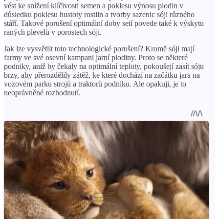
vést ke snížení klíčivosti semen a poklesu výnosu plodin v
důsledku poklesu hustoty rostlin a tvorby sazenic sóji různého
stáří. Takové porušení optimální doby setí povede také k výskytu
raných plevelů v porostech sóji.
Jak lze vysvětlit toto technologické porušení? Kromě sóji mají
farmy ve své osevní kampani jarní plodiny. Proto se některé
podniky, aniž by čekaly na optimální teploty, pokoušejí zasít sóju
brzy, aby přerozdělily zátěž, ke které dochází na začátku jara na
vozovém parku strojů a traktorů podniku. Ale opakuji, je to
neoprávněné rozhodnutí.