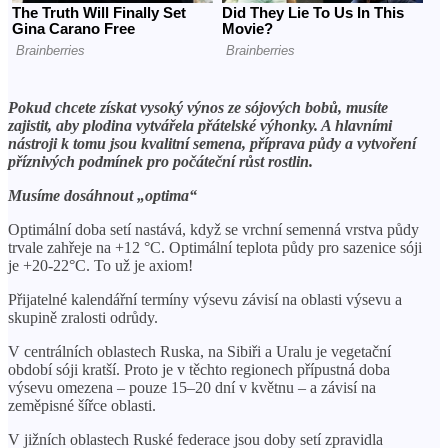
Pokud chcete získat vysoký výnos ze sójových bobů, musíte
zajistit, aby plodina vytvářela přátelské výhonky. A hlavními
nástroji k tomu jsou kvalitní semena, příprava půdy a vytvoření
příznivých podmínek pro počáteční růst rostlin.
Musíme dosáhnout „optima“
Optimální doba setí nastává, když se vrchní semenná vrstva půdy
trvale zahřeje na +12 °C. Optimální teplota půdy pro sazenice sóji
je +20-22°C. To už je axiom!
Přijatelné kalendářní termíny výsevu závisí na oblasti výsevu a
skupině zralosti odrůdy.
V centrálních oblastech Ruska, na Sibiři a Uralu je vegetační
období sóji kratší. Proto je v těchto regionech přípustná doba
výsevu omezena – pouze 15–20 dní v květnu – a závisí na
zeměpisné šířce oblasti.
V jižních oblastech Ruské federace jsou doby setí zpravidla